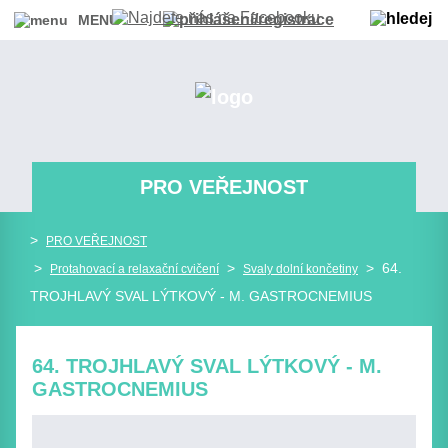
MENU
PRO VEŘEJNOST
>
PRO VEŘEJNOST
>
>
> 64.
Protahovací a relaxační cvičení
Svaly dolní končetiny
TROJHLAVÝ SVAL LÝTKOVÝ - M. GASTROCNEMIUS
64. TROJHLAVÝ SVAL LÝTKOVÝ - M.
GASTROCNEMIUS