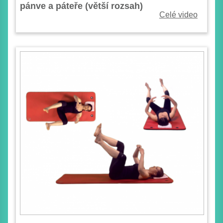
pánve a páteře (větší rozsah)
Celé video