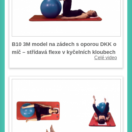
B10 3M model na zádech s oporou DKK o
míč – střídavá flexe v kyčelních kloubech
Celé video