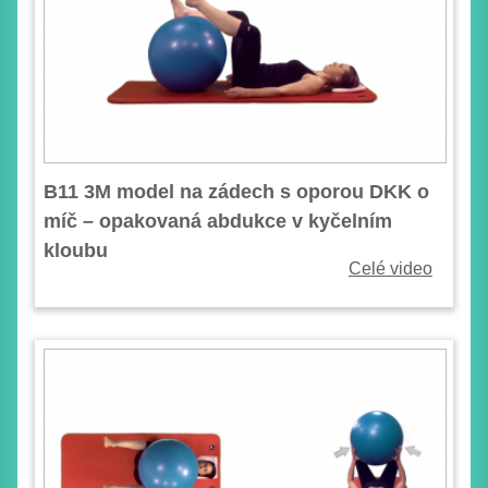
B11 3M model na zádech s oporou DKK o
míč – opakovaná abdukce v kyčelním
kloubu
Celé video