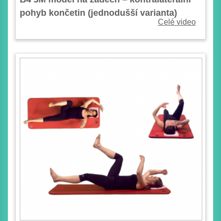
pohyb končetin (jednodušší varianta)
Celé video