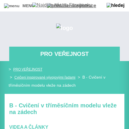
MENU
PRO VEŘEJNOST
>
PRO VEŘEJNOST
>
> B - Cvičení v
Cvičení inspirované vývojovými řadami
tříměsíčním modelu vleže na zádech
B - Cvičení v tříměsíčním modelu vleže
na zádech
VIDEA A ČLÁNKY