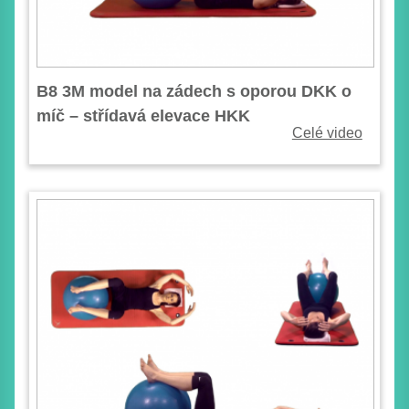
B8 3M model na zádech s oporou DKK o
míč – střídavá elevace HKK
Celé video