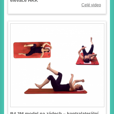
elevace HKK
Celé video
B4 3M model na zádech – kontralaterální