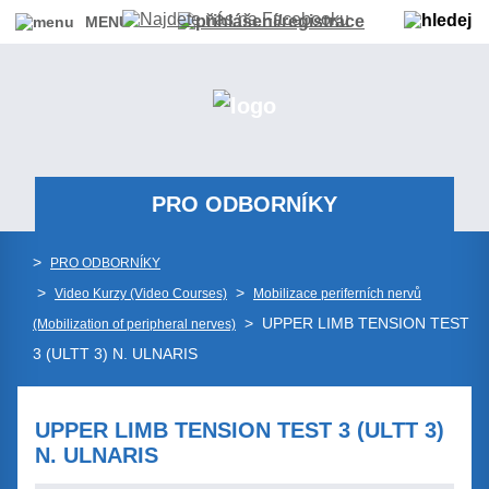
MENU
PRO ODBORNÍKY
>
PRO ODBORNÍKY
>
>
Video Kurzy (Video Courses)
Mobilizace periferních nervů
> UPPER LIMB TENSION TEST
(Mobilization of peripheral nerves)
3 (ULTT 3) N. ULNARIS
UPPER LIMB TENSION TEST 3 (ULTT 3)
N. ULNARIS