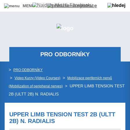
MENU
PRO ODBORNÍKY
>
PRO ODBORNÍKY
>
>
Video Kurzy (Video Courses)
Mobilizace periferních nervů
> UPPER LIMB TENSION TEST
(Mobilization of peripheral nerves)
2B (ULTT 2B) N. RADIALIS
UPPER LIMB TENSION TEST 2B (ULTT
2B) N. RADIALIS