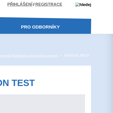
PŘIHLÁŠENÍ
/
REGISTRACE
PRO ODBORNÍKY
> PASSIVE NECK
ch nervů (Mobilization of peripheral nerves)
ON TEST