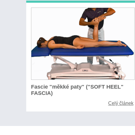
Fascie "měkké paty" ("SOFT HEEL"
FASCIA)
Celý článek