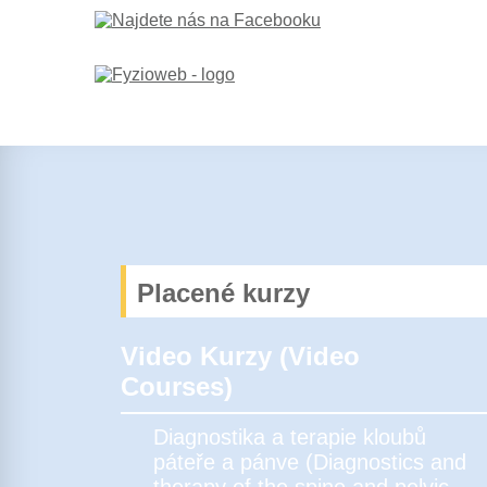
Placené kurzy
Video Kurzy (Video
Courses)
Diagnostika a terapie kloubů
páteře a pánve (Diagnostics and
therapy of the spine and pelvic