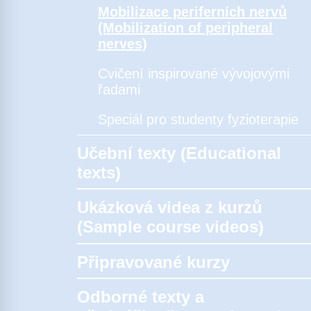
Mobilizace periferních nervů
(Mobilization of peripheral
nerves)
Cvičení inspirované vývojovými
řadami
Speciál pro studenty fyzioterapie
Učební texty (Educational
texts)
Ukázková videa z kurzů
(Sample course videos)
Připravované kurzy
Odborné texty a