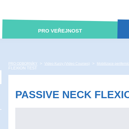
PRO VEŘEJNOST
>
>
PRO ODBORNÍKY
Video Kurzy (Video Courses)
Mobilizace periferní
FLEXION TEST
PASSIVE NECK FLEXI