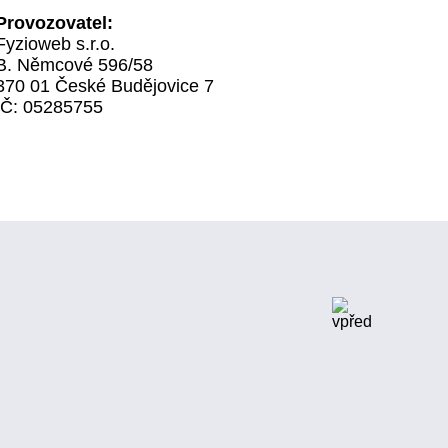
Provozovatel:
Fyzioweb s.r.o.
B. Němcové 596/58
370 01 České Budějovice 7
IČ: 05285755